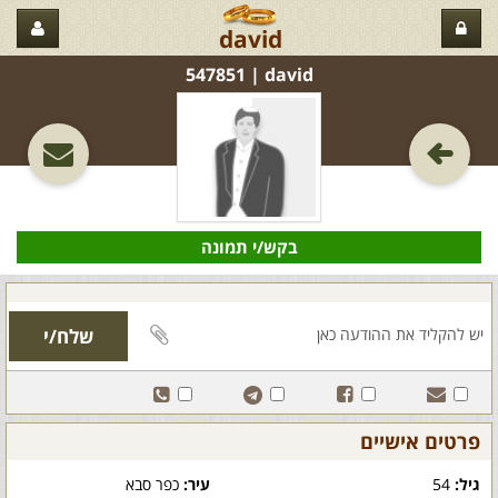
david
david‏ | 547851
בקש/י תמונה
פרטים אישיים
גיל:
54
עיר:
כפר סבא