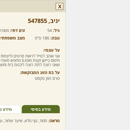
X
יניב,‏ 547855
גיל:
54
זרם דתי:
מסורת
גובה:
186 ס"מ
מצב משפחתי:
על עצמי:
אני אוהב לטייל לראות סרטים וליצפות
תיפוס ביישן וקצת מופנם מחפש משה
שאני רוצה לתת רוצה ליבנות בית ומ
על בת הזוג המבוקשת:
טרם הוזן טקסט
מידע בסיסי
מידע נ
מראה:
חמוד, גוף מלא, שיער שחור, עי