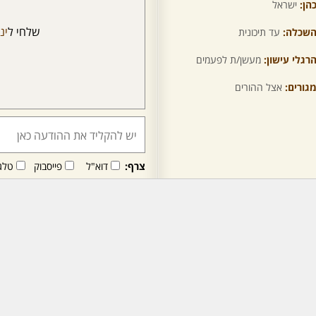
הן:
ישראל
שלחי ל
ינ
שכלה:
עד תיכונית
רגלי עישון:
מעשן/ת לפעמים
גורים:
אצל ההורים
צרף:
דוא"ל
פייסבוק
טלג
חבר/ה זה/ו מקבל/ת פני
לרכישת מנוי - לחץ/י כאן