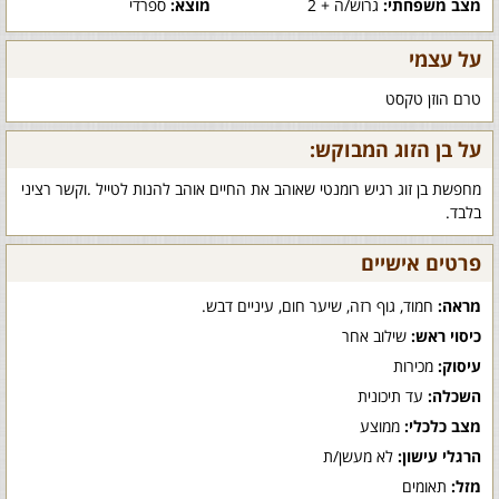
מצב משפחתי:
גרוש/ה + 2
מוצא:
ספרדי
על עצמי
טרם הוזן טקסט
על בן הזוג המבוקש:
מחפשת בן זוג רגיש רומנטי שאוהב את החיים אוהב להנות לטייל .וקשר רציני
בלבד.
פרטים אישיים
מראה:
חמוד, גוף רזה, שיער חום, עיניים דבש.
כיסוי ראש:
שילוב אחר
עיסוק:
מכירות
השכלה:
עד תיכונית
מצב כלכלי:
ממוצע
הרגלי עישון:
לא מעשן/ת
מזל:
תאומים