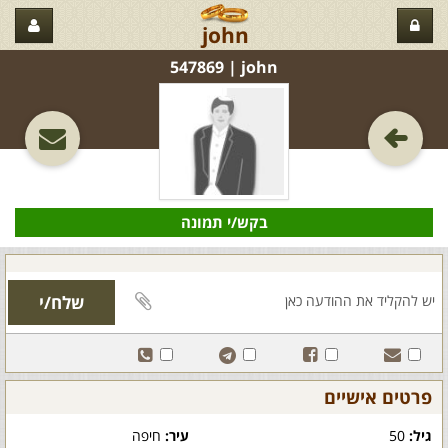
john
john‏ | 547869
בקש/י תמונה
פרטים אישיים
גיל:
50
עיר:
חיפה