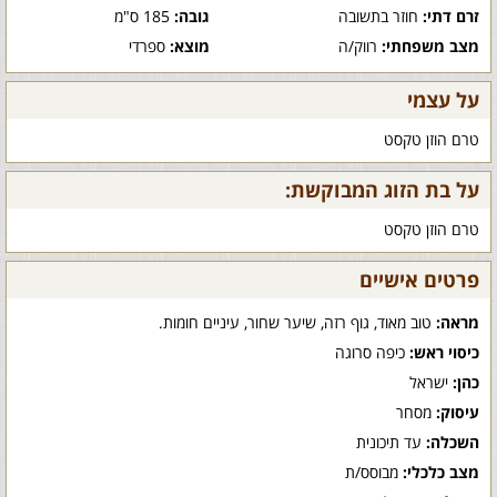
זרם דתי:
חוזר בתשובה
גובה:
185 ס"מ
מצב משפחתי:
רווק/ה
מוצא:
ספרדי
על עצמי
טרם הוזן טקסט
על בת הזוג המבוקשת:
טרם הוזן טקסט
פרטים אישיים
מראה:
טוב מאוד, גוף רזה, שיער שחור, עיניים חומות.
כיסוי ראש:
כיפה סרוגה
כהן:
ישראל
עיסוק:
מסחר
השכלה:
עד תיכונית
מצב כלכלי:
מבוסס/ת