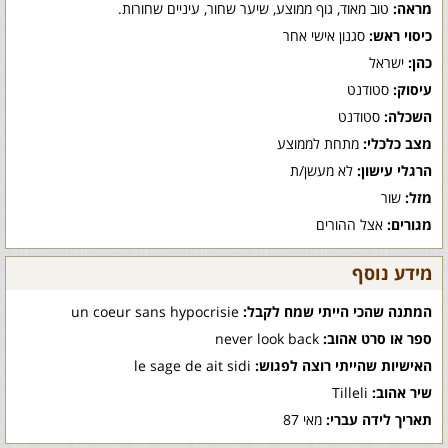
מראה:
טוב מאוד, גוף ממוצע, שיער שחור, עיניים שחורות.
כיסוי ראש:
סגנון אישי אחר
כהן:
ישראל
עיסוק:
סטודנט
השכלה:
סטודנט
מצב כלכלי:
מתחת לממוצע
הרגלי עישון:
לא מעשן/ת
מזל:
שור
מגורים:
אצל ההורים
מידע נוסף
המתנה שהכי הייתי שמח לקבל:
un coeur sans hypocrisie
ספר או סרט אהוב:
never look back
האישיות שהייתי רוצה לפגוש:
le sage de ait sidi
שיר אהוב:
Tilleli
תאריך לידה עברי:
מאי 87