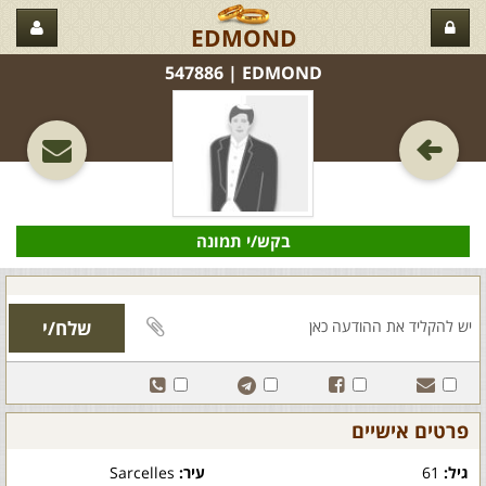
EDMOND
EDMOND‏ | 547886
בקש/י תמונה
פרטים אישיים
גיל:
61
עיר:
Sarcelles