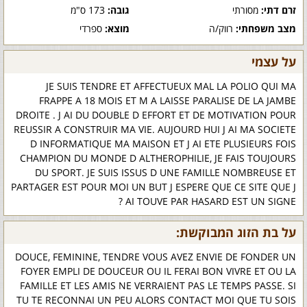
זרם דתי:
מסורתי
גובה:
173 ס"מ
מצב משפחתי:
רווק/ה
מוצא:
ספרדי
על עצמי
JE SUIS TENDRE ET AFFECTUEUX MAL LA POLIO QUI MA
FRAPPE A 18 MOIS ET M A LAISSE PARALISE DE LA JAMBE
DROITE . J AI DU DOUBLE D EFFORT ET DE MOTIVATION POUR
REUSSIR A CONSTRUIR MA VIE. AUJOURD HUI J AI MA SOCIETE
D INFORMATIQUE MA MAISON ET J AI ETE PLUSIEURS FOIS
CHAMPION DU MONDE D ALTHEROPHILIE, JE FAIS TOUJOURS
DU SPORT. JE SUIS ISSUS D UNE FAMILLE NOMBREUSE ET
PARTAGER EST POUR MOI UN BUT J ESPERE QUE CE SITE QUE J
AI TOUVE PAR HASARD EST UN SIGNE ?
על בת הזוג המבוקשת:
DOUCE, FEMININE, TENDRE VOUS AVEZ ENVIE DE FONDER UN
FOYER EMPLI DE DOUCEUR OU IL FERAI BON VIVRE ET OU LA
FAMILLE ET LES AMIS NE VERRAIENT PAS LE TEMPS PASSE. SI
TU TE RECONNAI UN PEU ALORS CONTACT MOI QUE TU SOIS