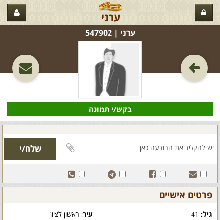
ערני
ערני‏ | 547902
בקש/י תמונה
פרטים אישיים
גיל:
41
עיר:
ראשון לציון