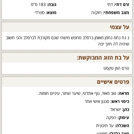
זרם דתי:
דתי
גובה:
183 ס"מ
מצב משפחתי:
רווק/ה
מוצא:
ספרדי
על עצמי
נ נח נחמ נחמן מאומן ברסלב מחפש מישהי שגם מקורבת לברסלב והכי חשוב
שיהיה לה חיוך יפה
על בת הזוג המבוקשת:
טרם הוזן טקסט
פרטים אישיים
מראה:
טוב מאוד, גוף אתלטי, שיער שחור, עיניים חומות.
כיסוי ראש:
סגנון אישי אחר
כהן:
ישראל
עיסוק:
הפקה
השכלה:
עד תיכונית
מצב כלכלי:
ממוצע