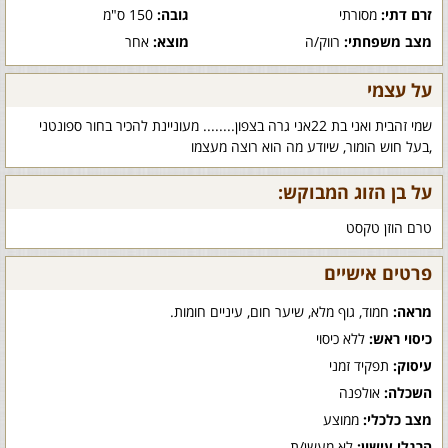
זרם דתי:
מסורתי
גובה:
150 ס"מ
מצב משפחתי:
רווק/ה
מוצא:
אחר
על עצמי
שמי זהבית ואני בת 22אני גרה בצפון........ מעוניינת להכיר בחור ספונטני
,בעל חוש הומור, שיודע מה הוא רוצה מעצמו
על בן הזוג המבוקש:
טרם הוזן טקסט
פרטים אישיים
מראה:
חמוד, גוף מלא, שיער חום, עיניים חומות.
כיסוי ראש:
ללא כיסוי
עיסוק:
תפקיד זמני
השכלה:
אולפנה
מצב כלכלי:
ממוצע
הרגלי עישון:
לא מעשן/ת