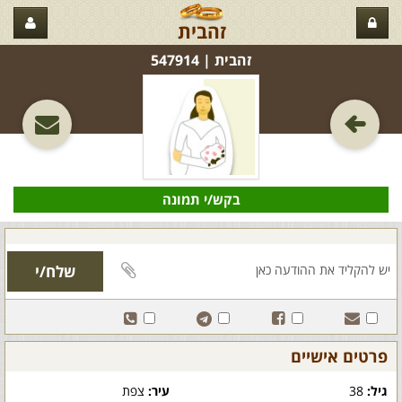
זהבית
זהבית‏ | 547914
בקש/י תמונה
פרטים אישיים
גיל:
38
עיר:
צפת