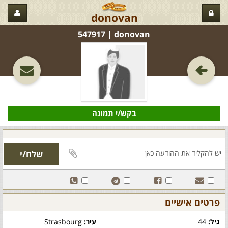
donovan
donovan‏ | 547917
בקש/י תמונה
פרטים אישיים
גיל:
44
עיר:
Strasbourg