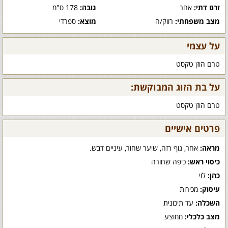
זרם דתי:
אחר
גובה:
178 ס"מ
מצב משפחתי:
רווק/ה
מוצא:
ספרדי
על עצמי
טרם הוזן טקסט
על בת הזוג המבוקשת:
טרם הוזן טקסט
פרטים אישיים
מראה:
אחר, גוף רזה, שיער שחור, עיניים דבש.
כיסוי ראש:
כיפה שחורה
כהן:
לוי
עיסוק:
מכירות
השכלה:
עד תיכונית
מצב כלכלי:
ממוצע