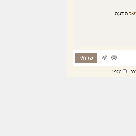
יאל
הודעה
שלח/י
רם
טלפון
ות ממנויות/ים בלבד