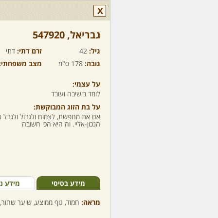
X
גבריאל,‏ 547920
גיל:
42
זרם דתי:
דתי
גובה:
178 ס"מ
מצב משפחתי:
על עצמי:
לומד בישיבה ועובד
על בת הזוג המבוקשת:
אם את מחפשת, לצמוח ולגדול ולגדל ה
הנכון-אליי. וה היא הכי חשובה
מידע בסיסי
מידע נ
מראה:
חמוד, גוף ממוצע, שיער שחור, 