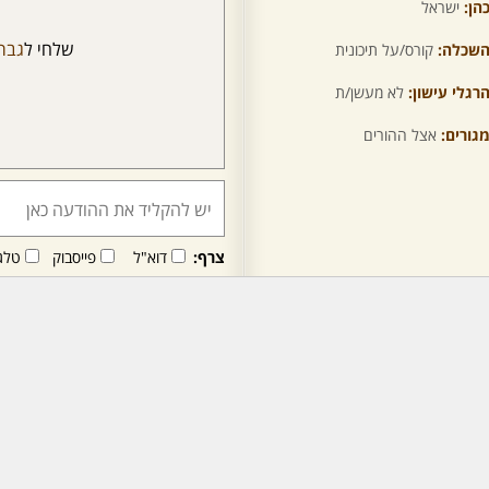
הן:
ישראל
שלחי ל
גבר
שכלה:
קורס/על תיכונית
רגלי עישון:
לא מעשן/ת
גורים:
אצל ההורים
צרף:
דוא"ל
פייסבוק
טלג
חבר/ה זה/ו מקבל/ת פני
לרכישת מנוי - לחץ/י כאן