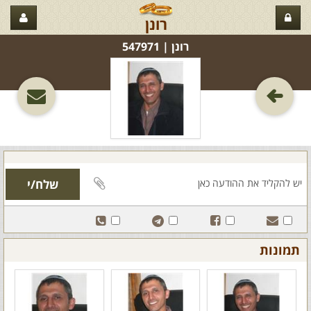
רונן
רונן‏ | 547971
תמונות