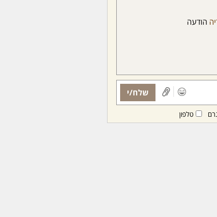
יה
הודעה
שלח/י
רם
טלפון
ות ממנויות/ים בלבד