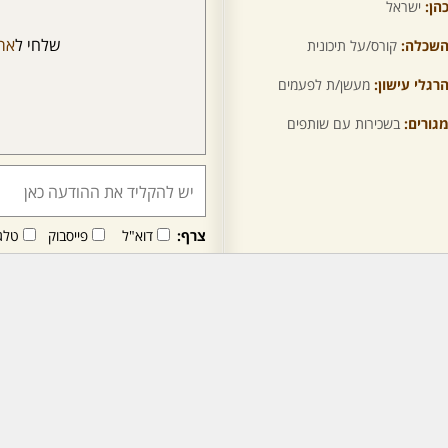
הן:
ישראל
שלחי ל
אר
שכלה:
קורס/על תיכונית
רגלי עישון:
מעשן/ת לפעמים
גורים:
בשכירות עם שותפים
צרף:
דוא"ל
פייסבוק
טלג
חבר/ה זה/ו מקבל/ת פני
לרכישת מנוי - לחץ/י כאן