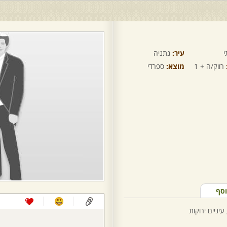
י
עיר:
נתניה
רווק/ה + 1
מוצא:
ספרדי
וסף
עיניים ירוקות