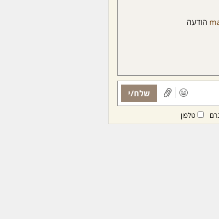
ma
הודעה
שלח/י
רם
טלפון
ות ממנויות/ים בלבד