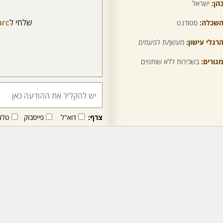
הן:
ישראל
שלחי ל
rc
שכלה:
סטודנט
רגלי עישון:
מעשן/ת לפעמים
גורים:
בשכירות ללא שותפים
צרף:
דוא"ל
פייסבוק
טלג
חבר/ה זה/ו מקבל/ת פני
לרכישת מנוי - לחץ/י כאן