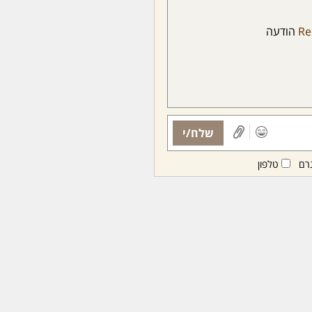
Re
הודעה
שלח/י
רם
טלפון
ות ממנויות/ים בלבד