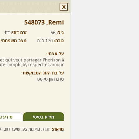
X
Remi,‏ 548073
גיל:
56
זרם דתי:
דתי
גובה:
170 ס"מ
מצב משפחתי:
על עצמי:
 et qui veut partager l'horizon à
te complcité, respect et amour...
על בת הזוג המבוקשת:
טרם הוזן טקסט
מידע בסיסי
מידע נ
מראה:
חמוד, גוף ממוצע, שיער חום, עי