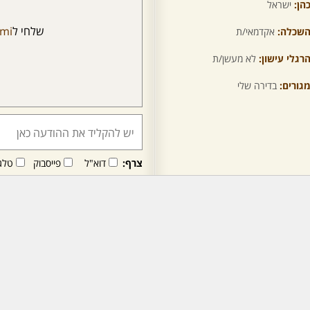
הן:
ישראל
שלחי ל
mi
שכלה:
אקדמאי/ת
רגלי עישון:
לא מעשן/ת
גורים:
בדירה שלי
צרף:
דוא"ל
פייסבוק
טלג
חבר/ה זה/ו מקבל/ת פני
לרכישת מנוי - לחץ/י כאן