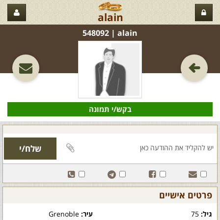
alain
alain‏ | 548092
בקש/י תמונה
פרטים אישיים
גיל:
75
עיר:
Grenoble