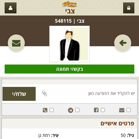
צבי
צבי‏ | 548115
בקש/י תמונה
פרטים אישיים
גיל:
50
עיר:
רמת גן