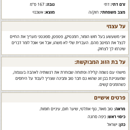
זרם דתי:
דתי
גובה:
167 ס"מ
מצב משפחתי:
רווק/ה
מוצא:
אשכנזי
על עצמי
אני משעשע בעל חוש הומור, רומנטיקן, פטפטן, ספונטני מעריך את החיים
לנצל את המיטב מהם. העברית שלי לא משהו, אבל אני אוכל לומר דברים
שיגרמו לך לצחוק.
על בת הזוג המבוקשת:
מישהי עם נשמה קלילה ופתוחה שבוחרת את רגשותיה לאהבה בעצמה,
שמעוניינת בבן זוג שהוא גם חבר טוב ומבינה שצריך לעבוד על היחסים
כשהזמנים קשים.
פרטים אישיים
מראה:
טוב מאוד, גוף אתלטי, שיער חום, עיניים חומות.
כיסוי ראש:
כיפה סרוגה
כהן:
ישראל