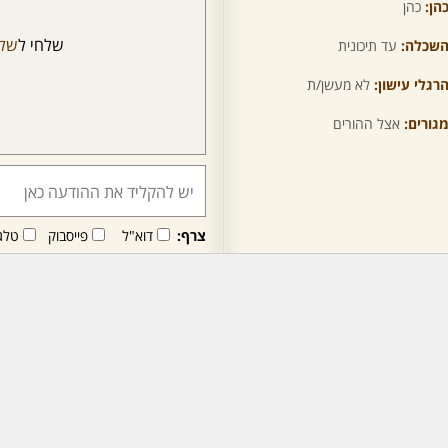
הן:
כהן
שלחי ל
שלו
שכלה:
עד תיכונית
רגלי עישון:
לא מעשן/ת
גורים:
אצל ההורים
צרף:
דוא"ל
פייסבוק
טלג
חבר/ה זה/ו מקבל/ת פני
לרכישת מנוי - לחץ/י כאן