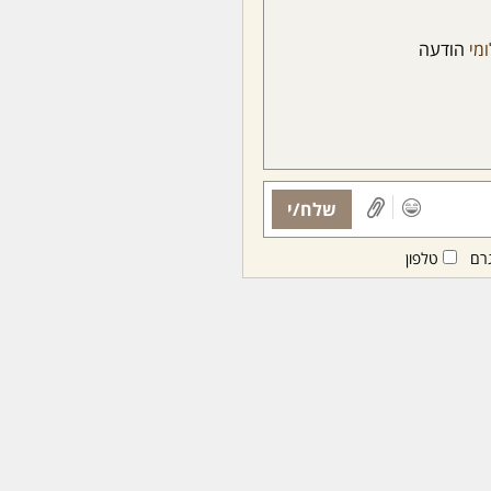
מי
הודעה
שלח/י
רם
טלפון
ות ממנויות/ים בלבד