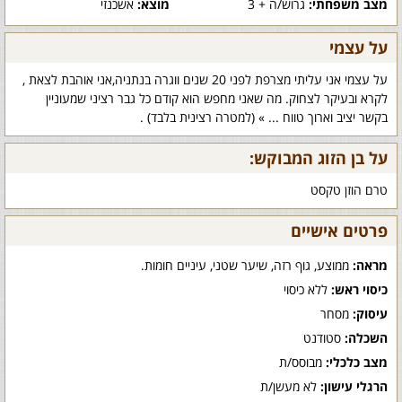
מצב משפחתי:
גרוש/ה + 3
מוצא:
אשכנזי
על עצמי
על עצמי אני עליתי מצרפת לפני 20 שנים ווגרה בנתניה,אני אוהבת לצאת ,
לקרא ובעיקר לצחוק. מה שאני מחפש הוא קודם כל גבר רציני שמעוניין
בקשר יציב וארוך טווח ... » (למטרה רצינית בלבד) .
על בן הזוג המבוקש:
טרם הוזן טקסט
פרטים אישיים
מראה:
ממוצע, גוף רזה, שיער שטני, עיניים חומות.
כיסוי ראש:
ללא כיסוי
עיסוק:
מסחר
השכלה:
סטודנט
מצב כלכלי:
מבוסס/ת
הרגלי עישון:
לא מעשן/ת