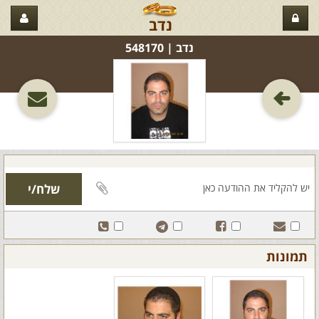
נדב
נדב‏ | 548170
תמונות