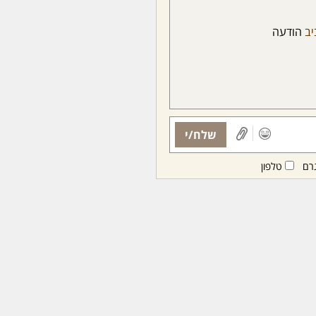
יב
הודעה
שלח/י
רם
טלפון
ות ממנויות/ים בלבד