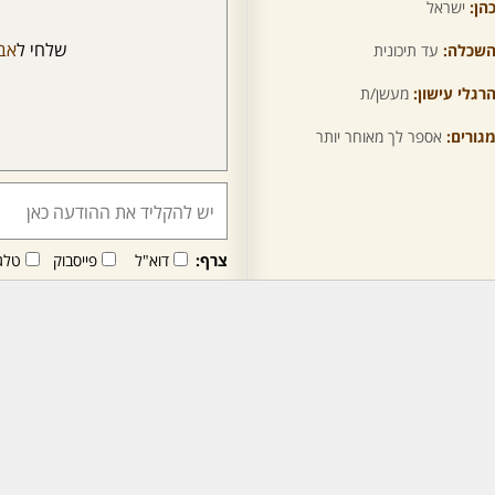
הן:
ישראל
שלחי ל
אב
שכלה:
עד תיכונית
רגלי עישון:
מעשן/ת
גורים:
אספר לך מאוחר יותר
צרף:
דוא"ל
פייסבוק
טלג
חבר/ה זה/ו מקבל/ת פני
לרכישת מנוי - לחץ/י כאן