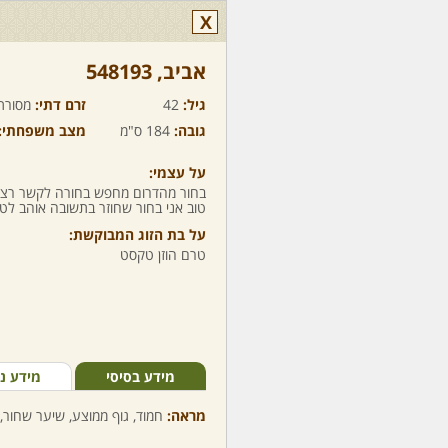
X
אביב,‏ 548193
גיל:
42
זרם דתי:
מסורת
גובה:
184 ס"מ
מצב משפחתי:
על עצמי:
בחור מהדרום מחפש בחורה לקשר רצינ
טוב אני בחור שחוזר בתשובה אוהב לטי
על בת הזוג המבוקשת:
טרם הוזן טקסט
מידע בסיסי
מידע נ
מראה:
חמוד, גוף ממוצע, שיער שחור, 