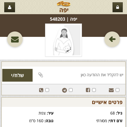
יפה
יפה‏ | 548203
פרטים אישיים
גיל:
68
עיר:
צפת
זרם דתי:
מסורתי
גובה:
160 ס"מ