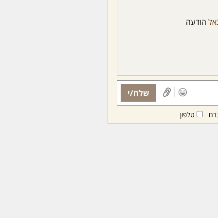
אל
הודעה
שלח/י
רם
טלפון
ות ממנויות/ים בלבד