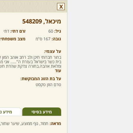
X
מיכאל,‏ 548209
גיל:
60
זרם דתי:
דתי
גובה:
167 ס"מ
מצב משפחתי:
על עצמי:
בחור חברותי חיכן ולב רחב אוהב המון ל
בית כשר בישראל בעזרת ה"..... אני
ומלאת אהבה.בחורה צדקת שהדת חשובה
עוד
על בת הזוג המבוקשת:
טרם הוזן טקסט
מידע בסיסי
מידע נ
מראה:
חמוד, גוף ממוצע, שיער שחור, 