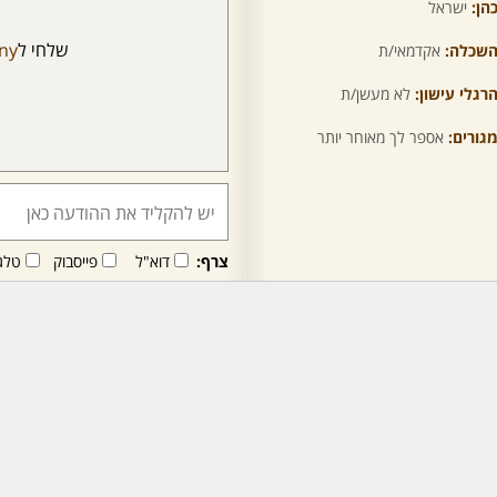
הן:
ישראל
שלחי ל
ny
שכלה:
אקדמאי/ת
רגלי עישון:
לא מעשן/ת
גורים:
אספר לך מאוחר יותר
צרף:
דוא"ל
פייסבוק
טלג
חבר/ה זה/ו מקבל/ת פני
לרכישת מנוי - לחץ/י כאן