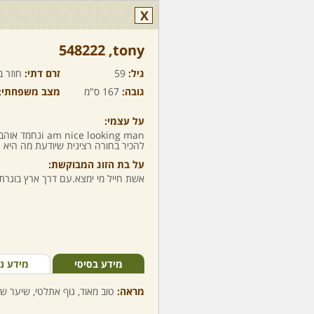
X
tony,‏ 548222
גיל:
59
זרם דתי:
חוזר ב
גובה:
167 ס"מ
מצב משפחתי:
על עצמי:
ice looking man
להכיר בחורה רצינית שיודעת מה היא ר
על בת הזוג המבוקשת:
אשת חייל מי ימצא.עם דרך ארץ בוגר
מידע בסיסי
מידע נ
מראה:
טוב מאוד, גוף אתלטי, שיער שח