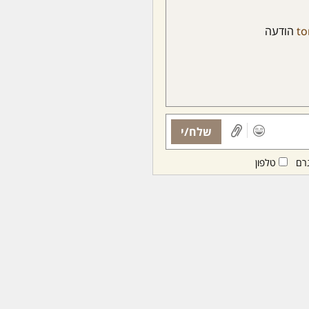
to
הודעה
שלח/י
רם
טלפון
ות ממנויות/ים בלבד