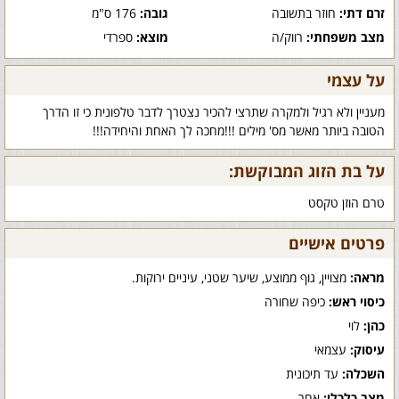
זרם דתי:
חוזר בתשובה
גובה:
176 ס"מ
מצב משפחתי:
רווק/ה
מוצא:
ספרדי
על עצמי
מעניין ולא רגיל ולמקרה שתרצי להכיר נצטרך לדבר טלפונית כי זו הדרך
הטובה ביותר מאשר מס' מילים !!!מחכה לך האחת והיחידה!!!
על בת הזוג המבוקשת:
טרם הוזן טקסט
פרטים אישיים
מראה:
מצויין, גוף ממוצע, שיער שטני, עיניים ירוקות.
כיסוי ראש:
כיפה שחורה
כהן:
לוי
עיסוק:
עצמאי
השכלה:
עד תיכונית
מצב כלכלי:
אחר