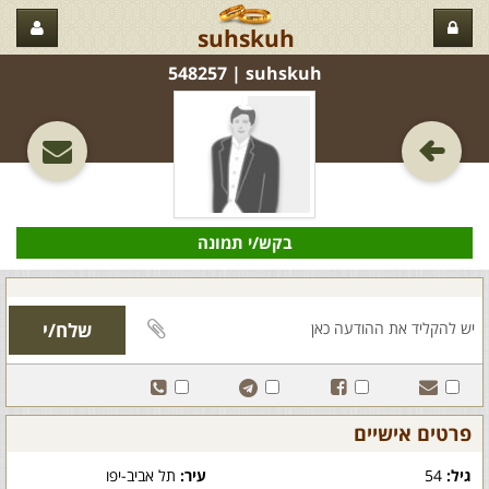
suhskuh
suhskuh‏ | 548257
בקש/י תמונה
פרטים אישיים
גיל:
54
עיר:
תל אביב-יפו