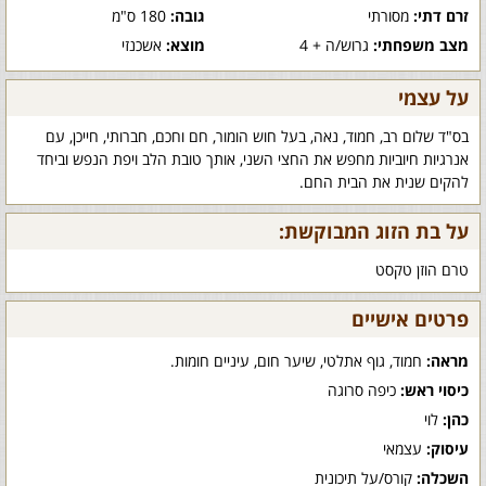
זרם דתי:
מסורתי
גובה:
180 ס"מ
מצב משפחתי:
גרוש/ה + 4
מוצא:
אשכנזי
על עצמי
בס"ד שלום רב, חמוד, נאה, בעל חוש הומור, חם וחכם, חברותי, חייכן, עם
אנרגיות חיוביות מחפש את החצי השני, אותך טובת הלב ויפת הנפש וביחד
להקים שנית את הבית החם.
על בת הזוג המבוקשת:
טרם הוזן טקסט
פרטים אישיים
מראה:
חמוד, גוף אתלטי, שיער חום, עיניים חומות.
כיסוי ראש:
כיפה סרוגה
כהן:
לוי
עיסוק:
עצמאי
השכלה:
קורס/על תיכונית