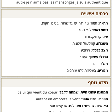
l'autre je n'aime pas les mensonges je suis authentique
פרטים אישיים
מראה:
חמוד, גוף רזה, שיער שחור, עיניים ירוקות.
כיסוי ראש:
ללא כיסוי
עיסוק:
תיקשורת
השכלה:
קורס/על תיכונית
מצב כלכלי:
ממוצע
הרגלי עישון:
מעשן/ת
מזל:
בתולה
מגורים:
בשכירות ללא שותפים
מידע נוסף
המתנה שהכי הייתי שמחה לקבל:
celui qui vient du coeur
ספר או סרט אהוב:
autant en emporte le vent
האישיות שהייתי רוצה לפגוש:
sarkosy