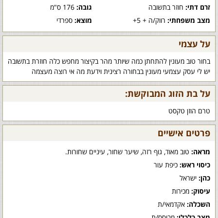
זרם דתי:
חוזר בתשובה
גובה:
176 ס"מ
מצב משפחתי:
רווק/ה + 5+
מוצא:
ספרדי
על עצמי
בחור טוב מעונין להתחתן כמה שיותר מהר בקיצור מחפש כלה חוזרת בתשובה
יש לי עסק עצמעי מעונין בבחורה רצינית וידעת מה אי רוצה מעצמה
על בת הזוג המבוקשת:
טרם הוזן טקסט
פרטים אישיים
מראה:
טוב מאוד, גוף רזה, שיער שחור, עיניים שחורות.
כיסוי ראש:
כיפת עור
כהן:
ישראל
עיסוק:
מכירות
השכלה:
אקדמאי/ת
מצב כלכלי:
מבוסס/ת