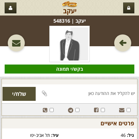
יעקב
יעקב‏ | 548316
בקש/י תמונה
פרטים אישיים
גיל:
46
עיר:
תל אביב-יפו