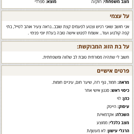
מצב משפחתי:
רווק/ה
מוצא:
ספרדי
על עצמי
אני חושב שאני רגיש וצנוע לפעמים קצת שובב..נראה צעיר אוהב לטייל, בתי
קפה קולנוע ועוד.. אשמח לפגוש אישה טובה בעלת יופי פנימי .
על בת הזוג המבוקשת:
חשוב לי שתהיה מסורתית טובת לב שלווה ומשפחתית.
פרטים אישיים
מראה:
חמוד, גוף רזה, שיער חום, עיניים חומות.
כיסוי ראש:
סגנון אישי אחר
כהן:
לוי
עיסוק:
הייטק
השכלה:
אקדמאי/ת
מצב כלכלי:
ממוצע
הרגלי עישון:
לא מעשן/ת