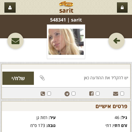
sarit
sarit‏ | 548341
פרטים אישיים
גיל:
46
עיר:
רמת גן
זרם דתי:
דתי
גובה:
173 ס"מ