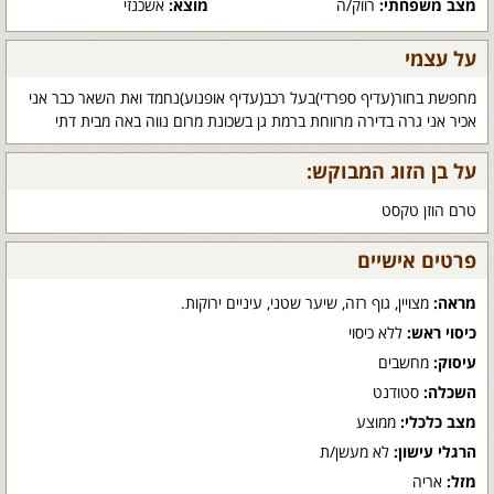
מצב משפחתי:
רווק/ה
מוצא:
אשכנזי
על עצמי
מחפשת בחור(עדיף ספרדי)בעל רכב(עדיף אופנוע)נחמד ואת השאר כבר אני
אכיר אני גרה בדירה מרווחת ברמת גן בשכונת מרום נווה באה מבית דתי
על בן הזוג המבוקש:
טרם הוזן טקסט
פרטים אישיים
מראה:
מצויין, גוף רזה, שיער שטני, עיניים ירוקות.
כיסוי ראש:
ללא כיסוי
עיסוק:
מחשבים
השכלה:
סטודנט
מצב כלכלי:
ממוצע
הרגלי עישון:
לא מעשן/ת
מזל:
אריה