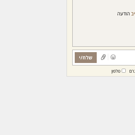
יב
הודעה
שלח/י
רם
טלפון
ות ממנויות/ים בלבד