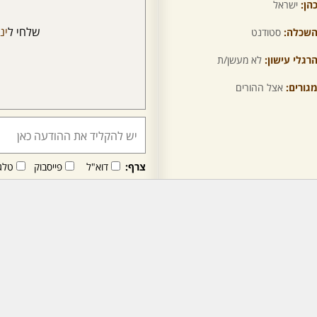
הן:
ישראל
שלחי ל
ינ
שכלה:
סטודנט
רגלי עישון:
לא מעשן/ת
גורים:
אצל ההורים
צרף:
דוא"ל
פייסבוק
טלג
חבר/ה זה/ו מקבל/ת פני
לרכישת מנוי - לחץ/י כאן