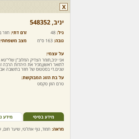
X
יניב,‏ 548352
גיל:
48
זרם דתי:
חוזר ב
גובה:
163 ס"מ
מצב משפחתי:
על עצמי:
אני יניב,תומר הצדיק המלוב"ן שלי"טא
שנים.די בסטטוס של חוזר בתשובה אבל 
על בת הזוג המבוקשת:
טרם הוזן טקסט
מידע בסיסי
מידע נ
מראה:
חמוד, גוף אתלטי, שיער חום, ע