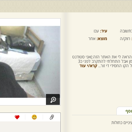
תשובה
עיר:
עכו
רווק/ה
מוצא:
אחר
 הראה לי את האתר הזה:)אני סטודנט
לתואר ראשון,מכיר את היהדות הרבה זמן אבל התחלתי להתקרב לפני כ3
הקו החסידי די זור..
קרא/י עוד
וסף
יניים כחולות