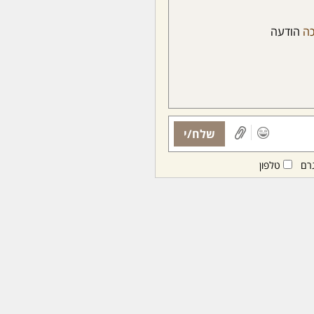
כה
הודעה
שלח/י
רם
טלפון
ות ממנויות/ים בלבד