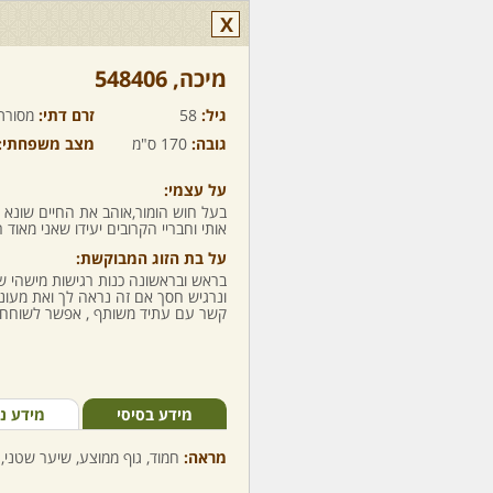
X
מיכה,‏ 548406
גיל:
58
זרם דתי:
מסורת
גובה:
170 ס"מ
מצב משפחתי:
על עצמי:
בעל חוש הומור,אוהב את החיים שונא 
אותי וחבריי הקרובים יעידו שאני מאוד
על בת הזוג המבוקשת:
בראש ובראשונה כנות רגישות מישהי 
ונרגיש חסך אם זה נראה לך ואת מעוניי
קשר עם עתיד משותף , אפשר לשוחח ב
מידע בסיסי
מידע נ
מראה:
חמוד, גוף ממוצע, שיער שטני, 