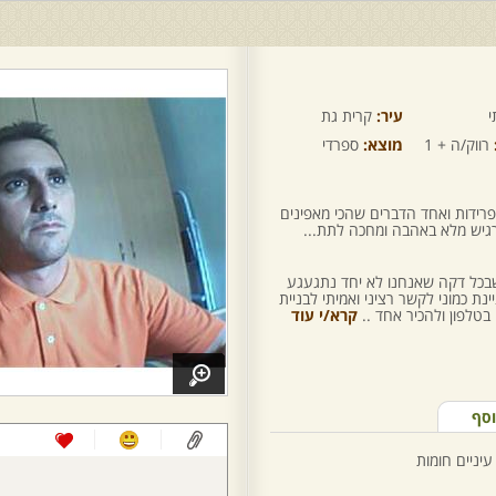
י
עיר:
קרית גת
רווק/ה + 1
מוצא:
ספרדי
פרידות ואחד הדברים שהכי מאפינים
 רגיש מלא באהבה ומחכה לתת...
שבכל דקה שאנחנו לא יחד נתגעגע
נת כמוני לקשר רציני ואמיתי לבניית
טלפון ולהכיר אחד ..
קרא/י עוד
וסף
עיניים חומות