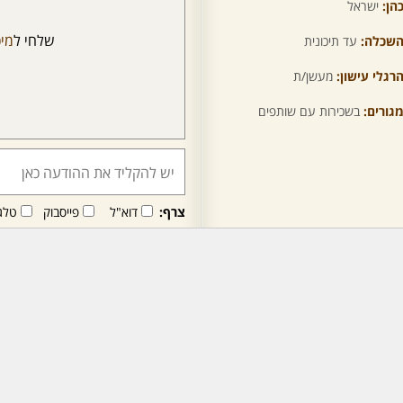
הן:
ישראל
שלחי ל
מי
שכלה:
עד תיכונית
רגלי עישון:
מעשן/ת
גורים:
בשכירות עם שותפים
צרף:
דוא"ל
פייסבוק
טלג
חבר/ה זה/ו מקבל/ת פני
לרכישת מנוי - לחץ/י כאן