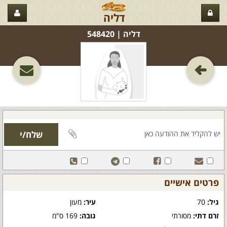
דליה
דליה‏ | 548420
פרטים אישיים
גיל:
70
עיר:
מעון
זרם דתי:
מסורתי
גובה:
169 ס"מ