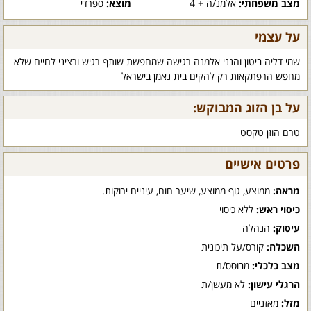
מצב משפחתי:
אלמנ/ה + 4
מוצא:
ספרדי
על עצמי
שמי דליה ביטון והנני אלמנה רגישה שמחפשת שותף רגיש ורציני לחיים שלא
מחפש הרפתקאות רק להקים בית נאמן בישראל
על בן הזוג המבוקש:
טרם הוזן טקסט
פרטים אישיים
מראה:
ממוצע, גוף ממוצע, שיער חום, עיניים ירוקות.
כיסוי ראש:
ללא כיסוי
עיסוק:
הנהלה
השכלה:
קורס/על תיכונית
מצב כלכלי:
מבוסס/ת
הרגלי עישון:
לא מעשן/ת
מזל:
מאזניים