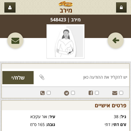
מירב
מירב‏ | 548423
פרטים אישיים
גיל:
38
עיר:
אור עקיבא
זרם דתי:
דתי
גובה:
165 ס"מ