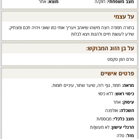
מצב משפחתי:
רווק/ה
מוצא:
אחר
על עצמי
בחורה חמודה רוצה מישהו שיאהב ויעריך אותי כמו שאני ויהיה חכם ומצחיק.
שידע לעשות חיים ולהנות ויצא לבלות
על בן הזוג המבוקש:
טרם הוזן טקסט
פרטים אישיים
מראה:
חמוד, גוף רזה, שיער שחור, עיניים חומות.
כיסוי ראש:
ללא כיסוי
עיסוק:
אחר
השכלה:
אולפנה
מצב כלכלי:
מבוסס/ת
הרגלי עישון:
לא מעשן/ת
מזל:
טלה