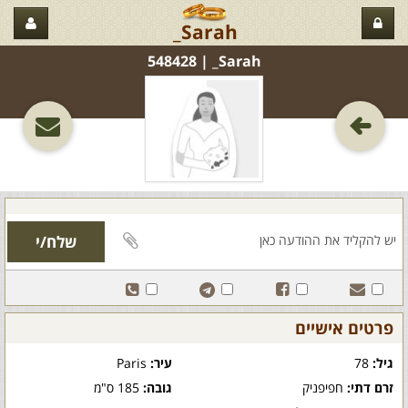
Sarah_
Sarah_‏ | 548428
פרטים אישיים
גיל:
78
עיר:
Paris
זרם דתי:
חפיפניק
גובה:
185 ס"מ