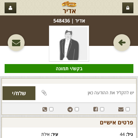
אדיר
אדיר‏ | 548436
בקש/י תמונה
פרטים אישיים
גיל:
44
עיר:
אילת