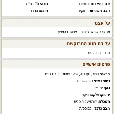
זרם דתי:
חוזר בתשובה
גובה:
170 ס"מ
מצב משפחתי:
רווק/ה
מוצא:
ספרדי
על עצמי
מה כבר אפשר לכתוב... אספר בהמשך
על בת הזוג המבוקשת:
טרם הוזן טקסט
פרטים אישיים
מראה:
חמוד, גוף רזה, שיער שחור, עיניים דבש.
כיסוי ראש:
כיפה שחורה
כהן:
ישראל
עיסוק:
אלקטרוניקה
השכלה:
קורס/על תיכונית
מצב כלכלי:
מבוסס/ת