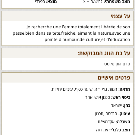
מצב משפחתי:
גרוש/ה + 3
מוצא:
ספרדי
על עצמי
Je recherche une Femme totalement libérée de son
passé,bien dans sa tête,fraiche, aimant la nature,avec une
pointe d'humour,de culture,et d'éducation
על בת הזוג המבוקשת:
טרם הוזן טקסט
פרטים אישיים
מראה:
חמוד, גוף רזה, שיער כסוף, עיניים ירוקות.
כיסוי ראש:
סגנון אישי אחר
כהן:
ישראל
עיסוק:
הנדסה ,תכנון
השכלה:
אקדמאי/ת
מצב כלכלי:
אמיד/ה