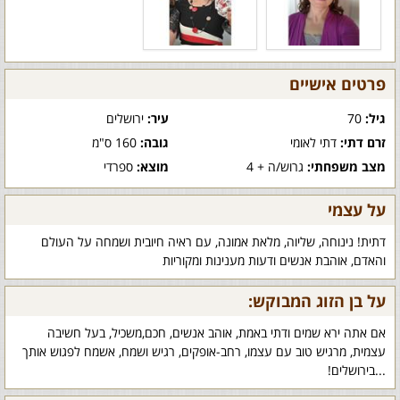
פרטים אישיים
גיל:
70
עיר:
ירושלים
זרם דתי:
דתי לאומי
גובה:
160 ס"מ
מצב משפחתי:
גרוש/ה + 4
מוצא:
ספרדי
על עצמי
דתית! נינוחה, שליוה, מלאת אמונה, עם ראיה חיובית ושמחה על העולם
והאדם, אוהבת אנשים ודעות מענינות ומקוריות
על בן הזוג המבוקש:
אם אתה ירא שמים ודתי באמת, אוהב אנשים, חכם,משכיל, בעל חשיבה
עצמית, מרגיש טוב עם עצמו, רחב-אופקים, רגיש ושמח, אשמח לפגוש אותך
...בירושלים!