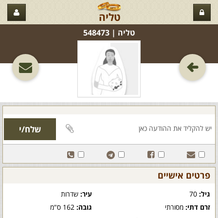
טליה
טליה‏ | 548473
פרטים אישיים
גיל:
70
עיר:
שדרות
זרם דתי:
מסורתי
גובה:
162 ס"מ