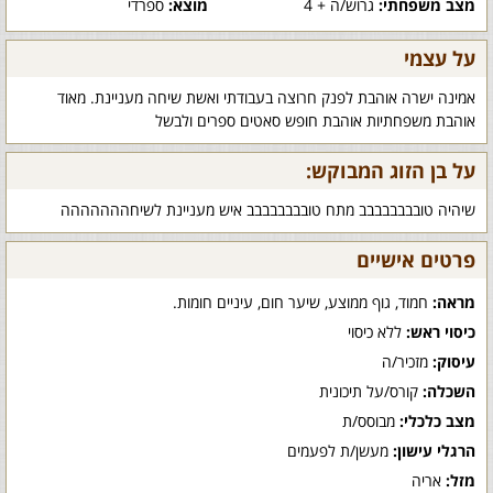
מצב משפחתי:
גרוש/ה + 4
מוצא:
ספרדי
על עצמי
אמינה ישרה אוהבת לפנק חרוצה בעבודתי ואשת שיחה מעניינת. מאוד
אוהבת משפחתיות אוהבת חופש סאטים ספרים ולבשל
על בן הזוג המבוקש:
שיהיה טובבבבבבבב מתח טובבבבבבבב איש מעניינת לשיחההההההה
פרטים אישיים
מראה:
חמוד, גוף ממוצע, שיער חום, עיניים חומות.
כיסוי ראש:
ללא כיסוי
עיסוק:
מזכיר/ה
השכלה:
קורס/על תיכונית
מצב כלכלי:
מבוסס/ת
הרגלי עישון:
מעשן/ת לפעמים
מזל:
אריה