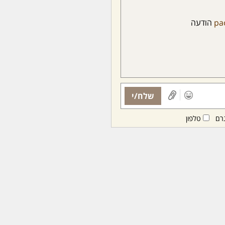
pa
הודעה
שלח/י
רם
טלפון
ות ממנויות/ים בלבד