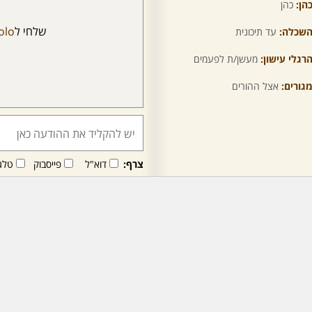
הן:
כהן
שלחי ל
olo
שכלה:
עד תיכונית
רגלי עישון:
מעשן/ת לפעמים
גורים:
אצל ההורים
צרף:
דוא"ל
פייסבוק
טלג
חבר/ה זה/ו מקבל/ת פני
לרכישת מנוי - לחץ/י כאן