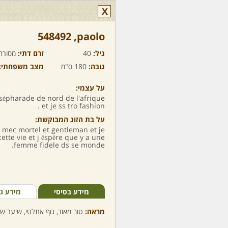
X
paolo,‏ 548492
גיל:
40
זרם דתי:
מסורת
גובה:
180 ס"מ
מצב משפחתי:
על עצמי:
 sèpharade de nord de l'afrique
et je ss tro fashion .
על בת הזוג המבוקשת:
 mec mortel et gentleman et je
tte vie et j èspère que y a une
femme fidele ds se monde.
מידע בסיסי
מידע נ
מראה:
טוב מאוד, גוף אתלטי, שיער שט