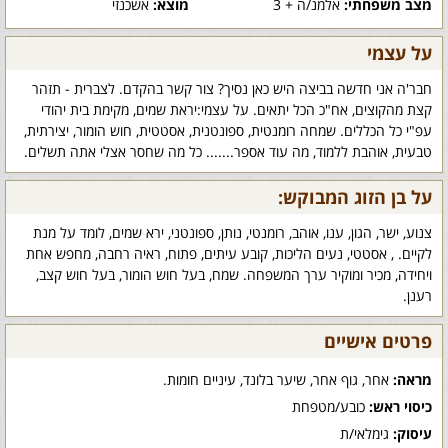
מצב משפחתי:
אלמנ/ה + 3
מוצא:
אשכנזי
על עצמי
חבר'ה אני חדשה בביצה היש כאן נסיך? צור קשר בהקדם. לצברית - תזהר
קצת מהקוצים, אח"כ הכל יתאים. על עצמי:יראת שמים, מקימת בית יהודי
עפ"י כל הכללים. שמחה רומנטית, ספונטנית, אסטטית, חוש הומור, יצירתית,
טבעית, אוהבת ללמוד, מה עוד אספר....... כל מה שחסר אצלי אתה תשלים.
על בן הזוג המבוקש:
צנוע, ישר, הגון, ענו, אוהב, רומנטי, נותן, ספונטני, ירא שמים, לומד על מנת
לקיים. , אסטטי, נעים הליכות, קובע עיתים, פתוח, ראיה רחבה, מחפש אחת
ויחידה, מכיר ומוקיר ערך המשפחה. שמח, בעל חוש הומור, בעל חוש קצב,
רענן.
פרטים אישיים
מראה:
אחר, גוף אחר, שיער בלונד, עיניים חומות.
כיסוי ראש:
כובע/מטפחת
עיסוק:
גימלאי/ת