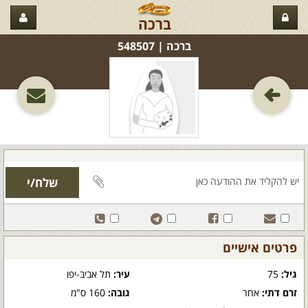
ברכה
ברכה‏ | 548507
פרטים אישיים
גיל:
75
עיר:
תל אביב-יפו
זרם דתי:
אחר
גובה:
160 ס"מ