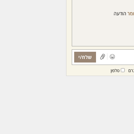
ומר
הודעה
שלח/י
רם
טלפון
ות ממנויות/ים בלבד