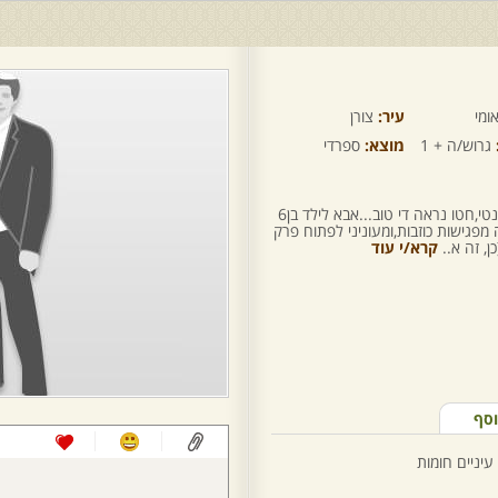
ומי
עיר:
צורן
גרוש/ה + 1
מוצא:
ספרדי
מה אספר על עצמי...שנון,איכ זורם,רומנטי,חטו נראה די טוב...אבא לילד בן6
גישות כוזבות,ומעוניני לפתוח פרק
ן, זה א..
קרא/י עוד
וסף
עיניים חומות