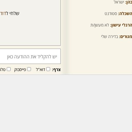
הן:
ישראל
שלחי ל
דוד
שכלה:
סטודנט
רגלי עישון:
לא מעשן/ת
גורים:
בדירה שלי
צרף:
דוא"ל
פייסבוק
טלג
חבר/ה זה/ו מקבל/ת פני
לרכישת מנוי - לחץ/י כאן