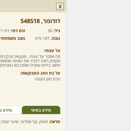
X
דודומר,‏ 548518
גיל:
50
זרם דתי:
דתי לא
גובה:
181 ס"מ
מצב משפחתי:
על עצמי:
מקסים.רוצה להכיר את האחת שמאסה מפ
חשוב בחיים שיובילו אותנו כמו באגדות{כ
על בת הזוג המבוקשת:
טרם הוזן טקסט
מידע בסיסי
מידע נ
מראה:
מצויין, גוף אתלטי, שיער שטני, 