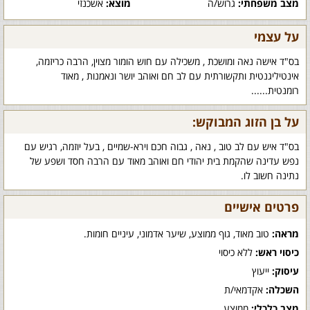
מצב משפחתי:
גרוש/ה
מוצא:
אשכנזי
על עצמי
בס"ד אישה נאה ומושכת , משכילה עם חוש הומור מצוין, הרבה כריזמה,
אינטיליגנטית ותקשורתית עם לב חם ואוהב יושר ונאמנות , מאוד
רומנטית......
על בן הזוג המבוקש:
בס"ד איש עם לב טוב , נאה , גבוה חכם וירא-שמיים , בעל יוזמה, רגיש עם
נפש עדינה שהקמת בית יהודי חם ואוהב מאוד עם הרבה חסד ושפע של
נתינה חשוב לו.
פרטים אישיים
מראה:
טוב מאוד, גוף ממוצע, שיער אדמוני, עיניים חומות.
כיסוי ראש:
ללא כיסוי
עיסוק:
ייעוץ
השכלה:
אקדמאי/ת
מצב כלכלי:
ממוצע