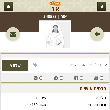
אור
אור‏ | 548583
פרטים אישיים
גיל:
70
עיר:
עומר
זרם דתי:
דתי
גובה:
160 ס"מ