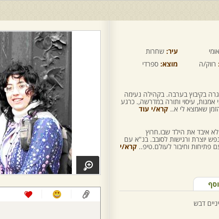
ומי
עיר:
שחרות
רווק/ה
מוצא:
ספרדי
 גרה בקיבוץ בערבה. בקהילה נעימה
 אמנות, עיסוי ותורה במדרשה,. כרגע
זמן שאמצא לי א..
קרא/י עוד
לא איבד את הילד שבו.חרוץ
 יוצרת ורגישות לסובב. בנ"א עם
ם פתיחות וחיבור לעולם.טיפ..
קרא/י
וסף
ניים דבש