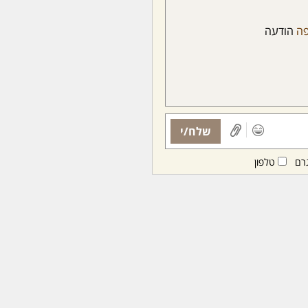
פה
הודעה
שלח/י
רם
טלפון
ות ממנויות/ים בלבד