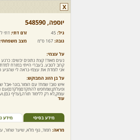
X
יוספה,‏ 548590
גיל:
45
זרם דתי:
דתי לא
גובה:
167 ס"מ
מצב משפחתי:
על עצמי:
נעים מאוד! קצת נתונים יבשים: כרגע
קרוב לטבע. בעברי הייתי במזרח למדתי
אני לומדת את עצמי-נראה לי שהגיע ה
על בן הזוג המבוקש:
איש טוב! שמח! עם הומור.בוגר-אבל ש
ופעלתן,שמחפש להתקדם(ולקדם)עם נפש
עומק,לא רק ללימוד תורה,(עדיף גם).וע
עוד
מידע בסיסי
מידע נ
מראה:
חמוד, גוף מלא, שיער שחור, עי