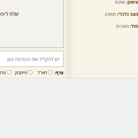
יסוק:
אמנות
שלח ל
יוס
צב כלכלי:
ממוצע
זל:
מאזניים
צרף:
דוא"ל
פייסבוק
טלג
חבר/ה זה/ו מקבל/ת פני
לרכישת מנוי - לחץ/י כאן