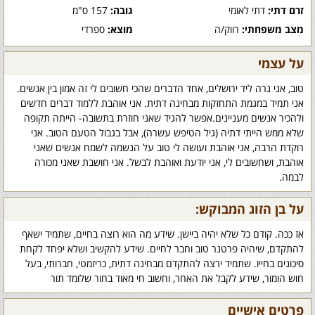
זרם דתי:
דתי לאומי
גובה:
157 ס"מ
מצב משפחתי:
רווק/ה
מוצא:
ספרדי
על עצמי
טוב, אני גרה ליד ירושלים, אחד הדברים שהכי חשובים לי זה אמון בין אנשים.
אני תמיד במגמת התחזקות מבחינה דתית. אני אוהבת ללמוד דברים חדשים
ולהכיר אנשים מעניינים.אפשר להגיד שאני חוזרת בתשובה- הייתה תקופה
שלא ממש הייתי דתיה (גיל הטיפש עשרה), אבל בגבול הטעם הטוב. אני
רוקדת הרבה, אני אוהבת ועושה לי טוב על הנשמה לשמח אנשים שאני
אוהבת, ושחשובים לי, אני יודעת ואוהבת לבשל. אני חושבת שאני מכורה
לבמה.
על בן הזוג המבוקש:
אז ככה. קודם כל שלא יהיה ביישן. שידע מה הוא רוצה בחיים, שתמיד ישאף
להתקדם, שיהיה פרטנר טוב וחבר לחיים. שידע להקשיב ושלא יפחד לקחת
סיכונים בחייו. שתמיד ירצה להתקדם מבחינה דתית, כריזמטי, חברותי, בעל
חוש הומור, שידע לקבל את האחר, וחשוב חי מאוד בחור שלומד תור
פרטים אישיים