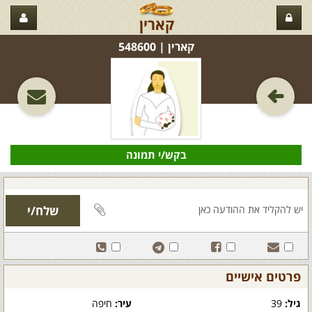
קארין
קארין‏ | 548600
בקש/י תמונה
פרטים אישיים
גיל:
39
עיר:
חיפה