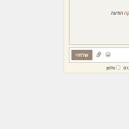
ה
הודעה
שלח/י
רם
טלפון
ות ממנויות/ים בלבד