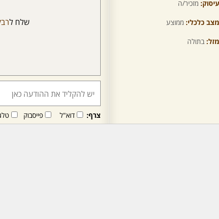
יסוק:
מזכיר/ה
שלח ל
רבק
צב כלכלי:
ממוצע
זל:
בתולה
צרף:
דוא"ל
פייסבוק
טלג
חבר/ה זה/ו מקבל/ת פני
לרכישת מנוי - לחץ/י כאן