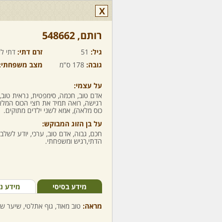
X
רותם,‏ 548662
גיל:
51
זרם דתי:
דתי לא
גובה:
178 ס"מ
מצב משפחתי:
על עצמי:
אדם טוב, חכמה, סימפטית, נראית טוב,
רגישה, רואה תמיד את חצי הכוס המלא
כוס מלאה), אמא לשני ילדים מתוקים.
על בן הזוג המבוקש:
חכם, גבוה, אדם טוב, ערכי, יודע לשלב
הדתי,רגיש ומשפחתי.
מידע בסיסי
מידע נ
מראה:
טוב מאוד, גוף אתלטי, שיער שט