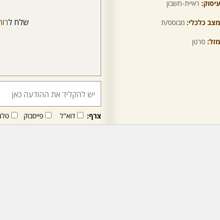
יסוק:
ראיית-חשבון
שלח ל
רות
צב כלכלי:
מבוסס/ת
זל:
סרטן
צרף:
דוא"ל
פייסבוק
טלג
חבר/ה זה/ו מקבל/ת פני
לרכישת מנוי - לחץ/י כאן