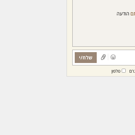
ם
הודעה
שלח/י
רם
טלפון
ות ממנויות/ים בלבד