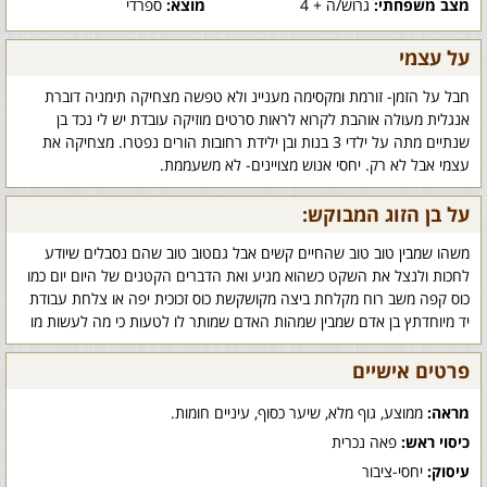
מצב משפחתי:
גרוש/ה + 4
מוצא:
ספרדי
על עצמי
חבל על הזמן- זורמת ומקסימה מעניינ ולא טפשה מצחיקה תימניה דוברת
אנגלית מעולה אוהבת לקרוא לראות סרטים מוזיקה עובדת יש לי נכד בן
שנתיים מתה על ילדי 3 בנות ובן ילידת רחובות הורים נפטרו. מצחיקה את
עצמי אבל לא רק. יחסי אנוש מצויינים- לא משעממת.
על בן הזוג המבוקש:
משהו שמבין טוב טוב שהחיים קשים אבל גםטוב טוב שהם נסבלים שיודע
לחכות ולנצל את השקט כשהוא מגיע ואת הדברים הקטנים של היום יום כמו
כוס קפה משב רוח מקלחת ביצה מקושקשת כוס זכוכית יפה או צלחת עבודת
יד מיוחדתץ בן אדם שמבין שמהות האדם שמותר לו לטעות כי מה לעשות מו
פרטים אישיים
מראה:
ממוצע, גוף מלא, שיער כסוף, עיניים חומות.
כיסוי ראש:
פאה נכרית
עיסוק:
יחסי-ציבור