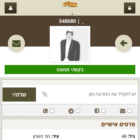
ָָָָ‏ | 548680
בקש/י תמונה
פרטים אישיים
גיל:
48
עיר:
הוד השרון