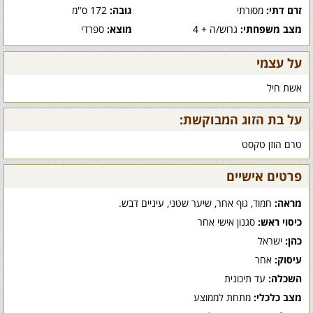
זרם דתי:
מסורתי
גובה:
172 ס"מ
מצב משפחתי:
גרוש/ה + 4
מוצא:
ספרדי
על עצמי
אשת חיל
על בת הזוג המבוקשת:
טרם הוזן טקסט
פרטים אישיים
מראה:
חמוד, גוף אחר, שיער שטני, עיניים דבש.
כיסוי ראש:
סגנון אישי אחר
כהן:
ישראל
עיסוק:
אחר
השכלה:
עד תיכונית
מצב כלכלי:
מתחת לממוצע