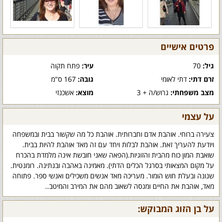
פרטים אישיים
גיל:
70
עיר:
פתח תקוה
זרם דתי:
דתי לאומי
גובה:
167 ס"מ
מצב משפחתי:
גרוש/ה + 3
מוצא:
אשכנזי
על עצמי
צעירה ברוחי. אוהבת אדם וחברותית. אוהבת כל מה שקשור בבית ובמשפחה
ויודעת להעריך זאת. אוהבת לבלות ויחד עם זה מאד אוהבת להיות בבית.
שואבת המון כוח מהבית והזוגיות.(הפאה שאני חובשת אינה מלמדת בהכרח
על מקום המצאותי בסרגל הכלים הדתי). מאמינה באהבה ובנתינה. רומנטית.
שנונה ובעלת חוש הומור. מעריכה מאד אנשים משכילים ואנשי ספר. פתוחה
מאד, אוהבת את החיים ומנסה לשאוב מהם את המירב והמיטב..
על בן הזוג המבוקש: