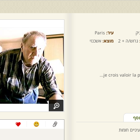
יק
עיר:
Paris
גרוש/ה + 2
מוצא:
אשכנזי
je crois valoir la
וסף
יניים חומות