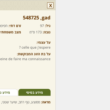
X
gad,‏ 548725
גיל:
97
זרם דתי:
חפיפנ
גובה:
173 ס"מ
מצב משפחתי:
על עצמי:
celle que j'espere ?
על בת הזוג המבוקשת:
 peine de faire ma connaissance...
מידע בסיסי
מידע נ
מראה:
ממוצע, גוף רחב, שיער שטני, ע