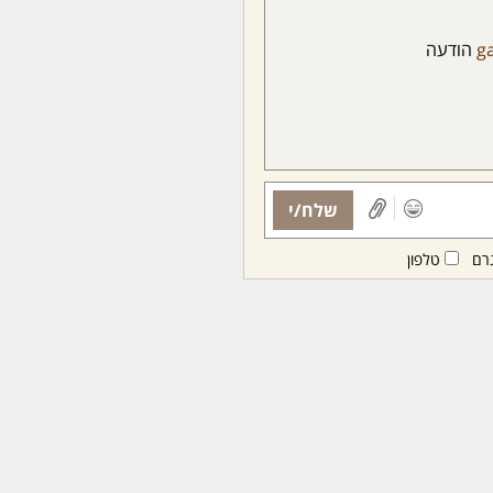
g
הודעה
שלח/י
רם
טלפון
ות ממנויות/ים בלבד