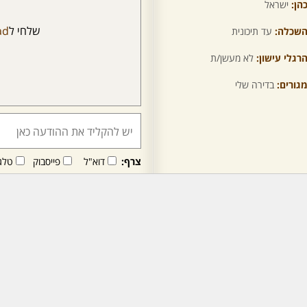
הן:
ישראל
שלחי ל
ad
שכלה:
עד תיכונית
רגלי עישון:
לא מעשן/ת
גורים:
בדירה שלי
צרף:
דוא"ל
פייסבוק
טלג
חבר/ה זה/ו מקבל/ת פני
לרכישת מנוי - לחץ/י כאן